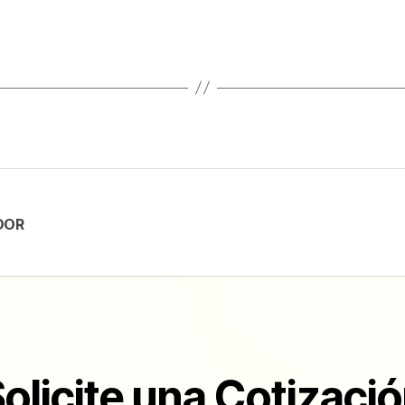
DOR
olicite una Cotizaci