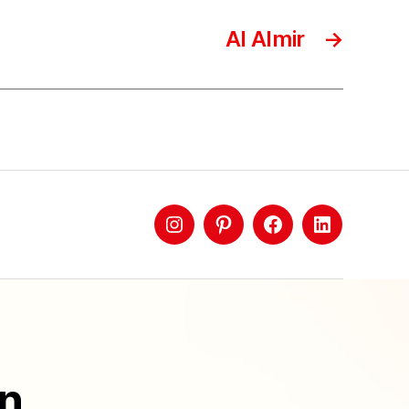
Al Almir
→
ón