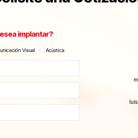
esea implantar?
nicación Visual
Acústica
m
lui