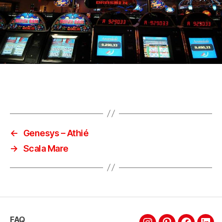
←
Genesys – Athié
→
Scala Mare
FAQ