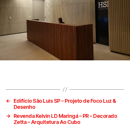
←
Edifício São Luis SP – Projeto de Foco Luz &
Desenho
→
Revenda Kelvin LD Maringá – PR – Decorado
Zetta – Arquitetura Ao Cubo